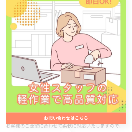
取引ごとに正確な納品書を添付することで、継続した信
頼関係の基盤を築けるでしょう。
まとめ
納品書は内容の確認だけでなく、社内処理や取引先との
信頼構築など、さまざまな役割があります。
正確な情報を記載することで、相手とのやり取りもスム
ーズに進むでしょう。
松戸市の『株式会社HR』は、梱包や封入などの軽作業か
ら発送まで幅広く対応しています。
お問い合わせはこちら
お客様のご要望に合わせて柔軟に対応いたしますので、