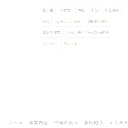
松戸市
軽作業
内職
外注
外部委託
BPO
コールセンター
印刷物仕分け
印刷物保管
ノベルティグッズ製作代行
小ロット
大ロット
ホーム
事業内容
依頼の流れ
事例紹介
よくあ