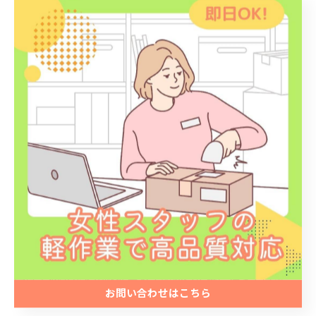
さらに、ミス削減による返品や在庫ロスの減少もコスト
ダウンにも寄与するでしょう。
まとめ
ピッキングの効率化には、時間短縮・ミス削減・コスト
削減といったさまざまなメリットがあります。
これらは単なる作業効率の向上にとどまらず、顧客満足
度の向上や企業の競争力強化にもつながる要素です。
『株式会社HR』では、DMやカードの封入・印刷物の仕
分け・梱包などの軽作業を丁寧かつ正確に行っていま
お問い合わせはこちら
す。