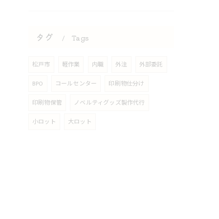
タグ
Tags
松戸市
軽作業
内職
外注
外部委託
BPO
コールセンター
印刷物仕分け
印刷物保管
ノベルティグッズ製作代行
小ロット
大ロット