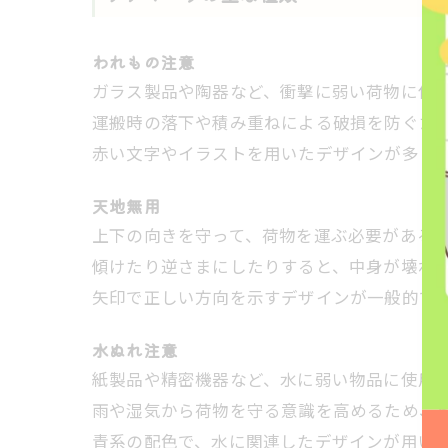
われもの注意
ガラス製品や陶器など、衝撃に弱い荷物に使
運搬時の落下や積み重ねによる破損を防ぐた
赤い文字やイラストを用いたデザインが多く
天地無用
上下の向きを守って、荷物を運ぶ必要がある
傾けたり逆さまにしたりすると、中身が壊れ
矢印で正しい方向を示すデザインが一般的で
水ぬれ注意
紙製品や精密機器など、水に弱い物品に使用
雨や湿気から荷物を守る意識を高めるため、
青系の配色で、水に関連したデザインが用い