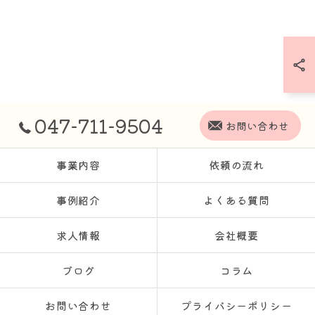
047-711-9504
お問い合わせ
事業内容
依頼の流れ
事例紹介
よくある質問
求人情報
会社概要
ブログ
コラム
お問い合わせ
プライバシーポリシー