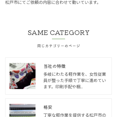
松戸市にてご依頼の内容に合わせて動いています。
SAME CATEGORY
同じカテゴリーのページ
当社の特徴
多岐にわたる軽作業を、女性従業
員が整った手順で丁寧に進めてい
ます。印刷手配や梱…
格安
丁寧な軽作業を提供する松戸市の