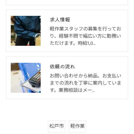
求人情報
軽作業スタッフの募集を行ってお
り、経験不問で幅広い方に勤務い
ただけます。時給1,0…
依頼の流れ
お問い合わせから納品、お支払い
までの流れを丁寧に案内していま
す。業務相談はメー…
松戸市
軽作業