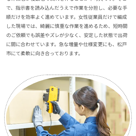
で、指示書を読み込んだうえで作業を分担し、必要な手
順だけを効率よく進めています。女性従業員だけで編成
した現場では、綺麗に慎重な作業を進めるため、短時間
のご依頼でも誤差やズレが少なく、安定した状態で出荷
に間に合わせています。急な増量や仕様変更にも、松戸
市にて柔軟に向き合っております。