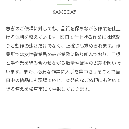
SAME DAY
急ぎのご依頼に対しても、品質を保ちながら作業を仕上
げる体制を整えています。即日で仕上げる作業には段取
りと動作の速さだけでなく、正確さも求められます。作
業所では女性従業員のみが業務に取り組んでおり、目視
と手作業を組み合わせながら数量や配置の誤差を防いで
います。また、必要な作業に人手を集中させることで当
日中の納品にも現場で応じ、突発的なご依頼にも対応で
きる備えを松戸市にて重視しております。