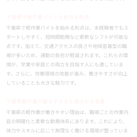
軽作業が高収入になる理由を詳しく解説
千葉県で軽作業バイトを始める利点
千葉県軽作業で高収入が期待できる理由と
は
千葉県で軽作業バイトを始める利点は、未経験者でもス
タートしやすく、短時間勤務など柔軟なシフトが可能な
夜勤手当が千葉県軽作業で収入に与える影
点です。加えて、交通アクセスの良さや地域密着型の職
響
場が多いため、通勤の負担が軽減されます。これらの環
資格取得で時給アップする千葉県軽作業の
境が、学業や家庭との両立を目指す人にも適していま
実態
す。さらに、労働環境の改善が進み、働きやすさが向上
繁忙期の千葉県軽作業が稼げる理由を解説
していることも大きな魅力です。
千葉県軽作業の働き方別収入の違い
千葉県軽作業で高収入を得るためのコツ
千葉県軽作業の働きやすさと選ばれる背景
仕事内容から見る千葉県の軽作業の範囲
千葉県の軽作業が働きやすい理由は、職場ごとの作業内
千葉県軽作業の仕事内容と主な作業内容
容の明確化と柔軟な勤務体系にあります。これにより、
梱包や仕分けなど千葉県軽作業の種類
体力やスキルに応じて無理なく働ける環境が整っていま