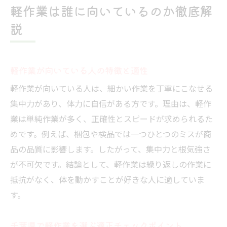
軽作業は誰に向いているのか徹底解
千葉県で自分に合った軽作業を選ぶコツ
説
千葉県軽作業バイトの選び方と比較ポイン
ト
働き方別に千葉県軽作業を選ぶポイント
軽作業が向いている人の特徴と適性
千葉県軽作業求人の賢い選び方を解説
軽作業が向いている人は、細かい作業を丁寧にこなせる
千葉県軽作業で理想の働き方を見つける方
集中力があり、体力に自信がある方です。理由は、軽作
法
業は単純作業が多く、正確性とスピードが求められるた
千葉県軽作業バイト選択で後悔しないため
めです。例えば、梱包や検品では一つひとつのミスが商
に
品の品質に影響します。したがって、集中力と根気強さ
が不可欠です。結論として、軽作業は繰り返しの作業に
抵抗がなく、体を動かすことが好きな人に適していま
す。
千葉県で軽作業を選ぶ適正チェックポイント