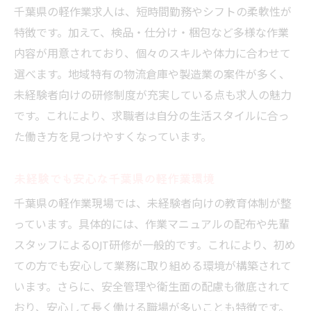
軽作業求人を千葉県で探す際のポイント
千葉県の軽作業求人は、短時間勤務やシフトの柔軟性が
バイトルなど千葉県軽作業求人の活用法
特徴です。加えて、検品・仕分け・梱包など多様な作業
千葉県軽作業バイトで重視すべき条件とは
内容が用意されており、個々のスキルや体力に合わせて
未経験者が千葉県で軽作業を始める準備
選べます。地域特有の物流倉庫や製造業の案件が多く、
未経験者向けの研修制度が充実している点も求人の魅力
千葉県で効率よく軽作業求人を比較するコ
です。これにより、求職者は自分の生活スタイルに合っ
ツ
た働き方を見つけやすくなっています。
高収入を目指すなら千葉県の軽作業に注目
高収入を狙える千葉県軽作業バイトのポイ
未経験でも安心な千葉県の軽作業環境
ント
千葉県の軽作業現場では、未経験者向けの教育体制が整
千葉県軽作業求人で高時給を得る秘訣
っています。具体的には、作業マニュアルの配布や先輩
千葉県の軽作業で収入アップを目指す方法
スタッフによるOJT研修が一般的です。これにより、初め
夜勤や資格で稼げる千葉県軽作業の魅力
ての方でも安心して業務に取り組める環境が構築されて
千葉県軽作業で効率よく高収入を得るには
います。さらに、安全管理や衛生面の配慮も徹底されて
千葉県軽作業バイトで収入差が出る理由
おり、安心して長く働ける職場が多いことも特徴です。