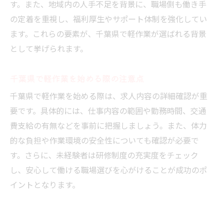
千葉県軽作業バイトの一日の流れを紹介
す。また、地域内の人手不足を背景に、職場側も働き手
の定着を重視し、福利厚生やサポート体制を強化してい
千葉県軽作業で求められるスキルや資格
ます。これらの要素が、千葉県で軽作業が選ばれる背景
千葉県軽作業の範囲と対象となる業務
として挙げられます。
千葉県軽作業の仕事内容選びのポイント
千葉県で軽作業バイトがきついと感じる瞬間
千葉県で軽作業を始める際の注意点
千葉県軽作業できついと感じる理由と対策
千葉県で軽作業を始める際は、求人内容の詳細確認が重
軽作業バイトの千葉県での大変な場面とは
要です。具体的には、仕事内容の範囲や勤務時間、交通
千葉県軽作業の体験談から見る仕事のきつ
費支給の有無などを事前に把握しましょう。また、体力
さ
的な負担や作業環境の安全性についても確認が必要で
千葉県軽作業でストレスを減らす工夫
す。さらに、未経験者は研修制度の充実度をチェック
千葉県軽作業の働き方で無理なく続ける秘
し、安心して働ける職場選びを心がけることが成功のポ
訣
イントとなります。
千葉県軽作業バイトでの負担を減らす方法
自分に合う千葉県の軽作業の選び方ガイド