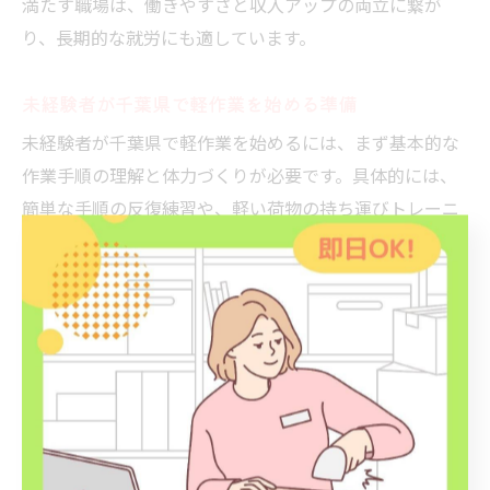
満たす職場は、働きやすさと収入アップの両立に繋が
り、長期的な就労にも適しています。
未経験者が千葉県で軽作業を始める準備
未経験者が千葉県で軽作業を始めるには、まず基本的な
作業手順の理解と体力づくりが必要です。具体的には、
簡単な手順の反復練習や、軽い荷物の持ち運びトレーニ
ングを行うことが効果的です。また、職場での安全ルー
ルやコミュニケーションの取り方を事前に学ぶことで、
スムーズな業務遂行が可能になります。これらの準備を
通じて、未経験でも自信を持って仕事に臨めます。
千葉県で効率よく軽作業求人を比較するコツ
千葉県で軽作業求人を効率よく比較するには、求人情報
を一覧化し、給与・勤務時間・勤務地・待遇など複数の