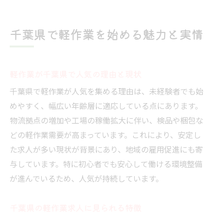
千葉県軽作業の働きやすさと選ばれる背景
千葉県で軽作業を始める際の注意点
千葉県で軽作業を始める魅力と実情
軽作業は誰に向いているのか徹底解説
軽作業が向いている人の特徴と適性
軽作業が千葉県で人気の理由と現状
千葉県で軽作業を選ぶ適正チェックポイン
ト
千葉県で軽作業が人気を集める理由は、未経験者でも始
軽作業を千葉県で始める際の自己分析法
めやすく、幅広い年齢層に適応している点にあります。
物流拠点の増加や工場の稼働拡大に伴い、検品や梱包な
未経験者が千葉県軽作業で活躍できる理由
どの軽作業需要が高まっています。これにより、安定し
千葉県軽作業バイトを選ぶ際の注意点
た求人が多い現状が背景にあり、地域の雇用促進にも寄
軽作業が千葉県で幅広い世代に人気な理由
与しています。特に初心者でも安心して働ける環境整備
未経験から千葉県の軽作業求人を探すコツ
が進んでいるため、人気が持続しています。
千葉県で未経験から軽作業求人を見つける
方法
千葉県の軽作業求人に見られる特徴