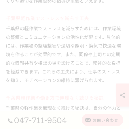
くりや適切な作業姿勢の指導が重要といえます。
千葉県軽作業でストレスを減らす工夫
千葉県の軽作業でストレスを減らすためには、作業環境
の整備とコミュニケーションの活性化が鍵です。具体的
には、作業場の整理整頓や適切な照明・換気で快適な環
境を作ることが効果的です。また、同僚や上司との定期
的な情報共有や相談の場を設けることで、精神的な負担
を軽減できます。これらの工夫により、仕事のストレス
を抑え、モチベーションの維持に繋げられます。
千葉県軽作業の働き方で無理なく続ける秘訣
千葉県の軽作業を無理なく続ける秘訣は、自分の体力と
生活リズムに合った働き方を選ぶことです。例えば、シ
047-711-9504
お問い合わせ
フト制を活用して十分な休息を確保したり、短時間勤務